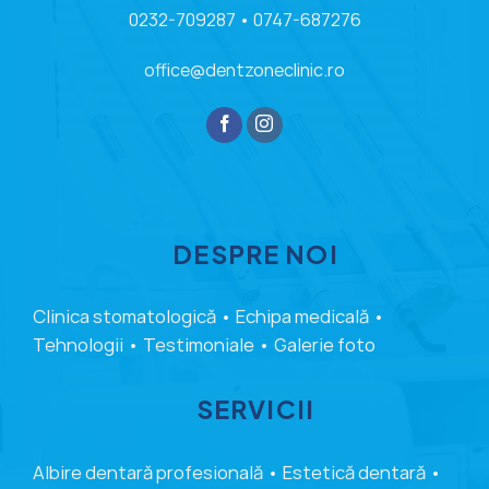
0232-709287
•
0747-687276
office@dentzoneclinic.ro
DESPRE NOI
Clinica stomatologică
•
Echipa medicală
•
Tehnologii
•
Testimoniale
•
Galerie foto
SERVICII
Albire dentară profesională
•
Estetică dentară
•