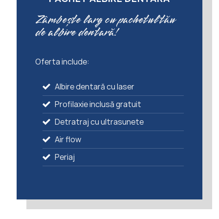
Zâmbește larg cu pachetul tău
de albire dentară!
Oferta include:
Albire dentară cu laser
Profilaxie inclusă gratuit
Detratraj cu ultrasunete
Air flow
Periaj