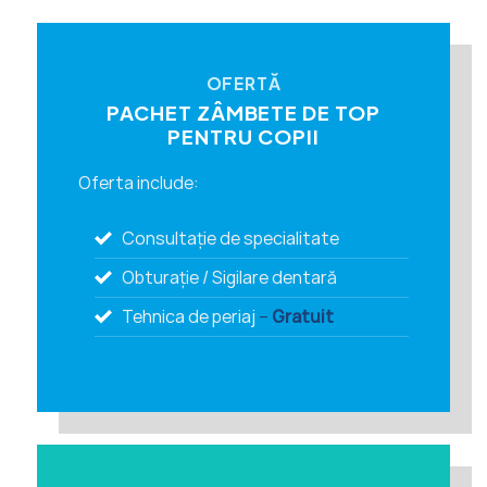
OFERTĂ
PACHET ZÂMBETE DE TOP
PENTRU COPII
Oferta include:
Consultație de specialitate
Obturație / Sigilare dentară
Tehnica de periaj
–
Gratuit